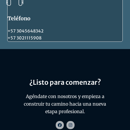
Teléfono
+57 3045648342
+57 3021115908
¿Listo para comenzar?
Agéndate con nosotros y empieza a
construir tu camino hacia una nueva
etapa profesional.
F
I
a
n