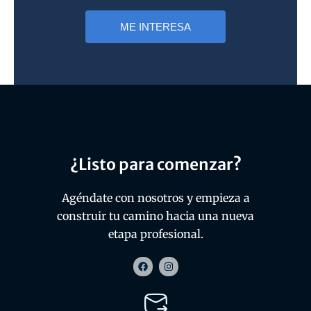
ME INTERESA
¿Listo para comenzar?
Agéndate con nosotros y empieza a
construir tu camino hacia una nueva
etapa profesional.
F
I
a
n
c
s
e
t
b
a
o
g