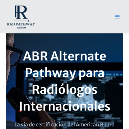
Ir
Main
al
Men
contenido
ABR Alternate
Pathway para
Radiólogos
Internacionales
La vía de certificación del American Board